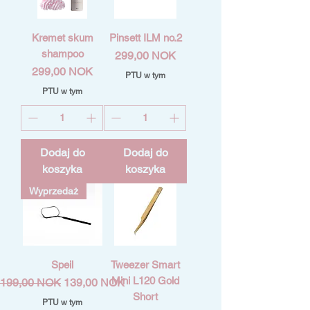
Kremet skum
Pinsett ILM no.2
shampoo
Cena
299,00 NOK
Cena
299,00 NOK
PTU w tym
PTU w tym
Dodaj do
Dodaj do
koszyka
koszyka
Wyprzedaż
Speil
Tweezer Smart
Mini L120 Gold
Regularna cena
Cena rabatowa
199,00 NOK
139,00 NOK
Short
PTU w tym