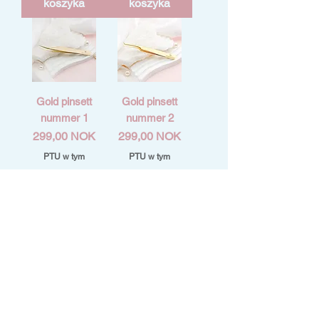
koszyka
koszyka
Gold pinsett
Gold pinsett
nummer 1
nummer 2
Cena
Cena
299,00 NOK
299,00 NOK
PTU w tym
PTU w tym
Dodaj do
Dodaj do
koszyka
koszyka