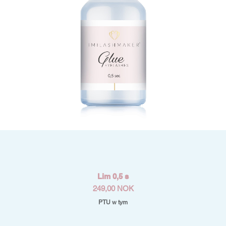
Podgląd
Lim 0,5 s
Cena
249,00 NOK
PTU w tym