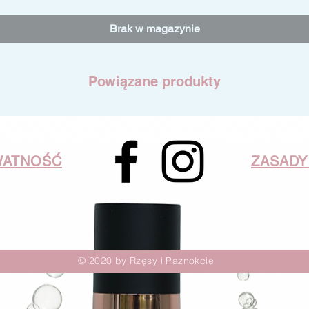
Brak w magazynie
Powiązane produkty
WATNOŚĆ
ZASADY
© 2020 by Rzęsy i Paznokcie