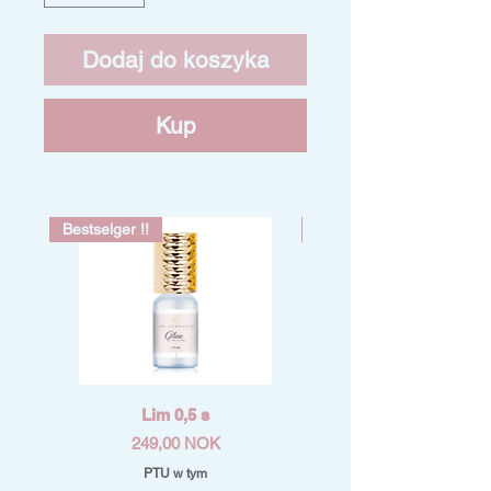
Dodaj do koszyka
Kup
Bestselger !!
Bestselger !!
Lim 0,5 s
Cena
249,00 NOK
PTU w tym