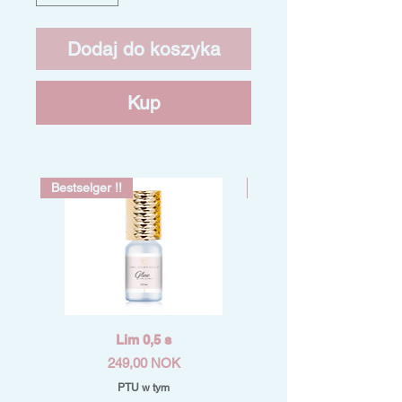
Dodaj do koszyka
Kup
Bestselger !!
Bestselger !!
Lim 0,5 s
Cena
249,00 NOK
PTU w tym