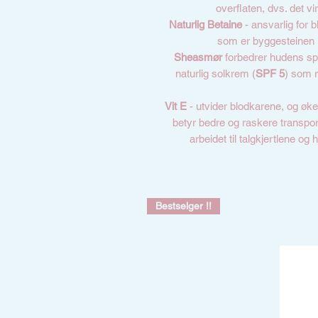
overflaten, dvs. det vi
Naturlig Betaine
- ansvarlig for b
som er byggesteinen i
Sheasmør
forbedrer hudens spen
naturlig solkrem (
SPF 5
) som r
Vit E
- utvider blodkarene, og øke
betyr bedre og raskere transpor
arbeidet til talgkjertlene og 
Bestselger !!