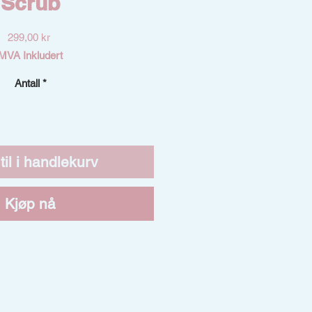
Scrub
Pris
299,00 kr
MVA Inkludert
Antall
*
til i handlekurv
Kjøp nå