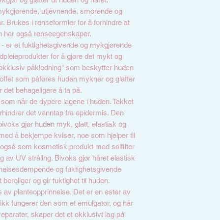
mykgjørende, utjevnende, smørende og
. Brukes i renseformler for å forhindre at
en har også renseegenskaper.
e
- er et fuktighetsgivende og mykgjørende
hudpleieprodukter for å gjøre det mykt og
"okklusiv påkledning" som beskytter huden
offet som påføres huden mykner og glatter
r det behageligere å ta på.
t som når de dypere lagene i huden. Takket
forhindrer det vanntap fra epidermis. Den
bivoks gjør huden myk, glatt, elastisk og
med å bekjempe kviser, noe som hjelper til
 også som kosmetisk produkt med solfilter
 av UV stråling. Bivoks gjør håret elastisk
ennelsesdempende og fuktighetsgivende
beroliger og gir fuktighet til huden.
s av planteopprinnelse. Det er en ester av
tikk fungerer den som et emulgator, og når
reparater, skaper det et okklusivt lag på