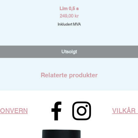
Hurtigvisning
Lim 0,5 s
Pris
249,00 kr
Inkludert MVA
Utsolgt
Relaterte produkter
SONVERN
VILKÅR