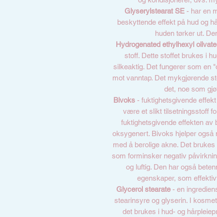
Glyserylstearat SE
- har en 
beskyttende effekt på hud og hår
huden tørker ut. D
Hydrogenated ethylhexyl olivat
stoff. Dette stoffet brukes i 
silkeaktig. Det fungerer som en 
mot vanntap. Det mykgjørende st
det, noe som gjø
Bivoks
- fuktighetsgivende effek
være et slikt tilsetningsstoff 
fuktighetsgivende effekten av 
oksygenert. Bivoks hjelper også 
med å berolige akne. Det brukes
som forminsker negativ påvirkning
og luftig. Den har også bet
egenskaper, som effektivt 
Glycerol stearate
- en ingredien
stearinsyre og glyserin. I kosme
det brukes i hud- og hårpleiep