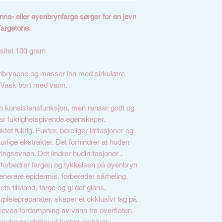
na- eller øyenbrynfarge sørger for en jevn
fargetone.
sitet 100 gram
enbrynene og masser inn med sirkulære
 Vask bort med vann.
n konsistensfunksjon, men renser godt og
har fuktighetsgivende egenskaper.
tet fuktig. Fukter, beroliger irritasjoner og
urlige ekstrakter. Det forhindrer at huden
ingsevnen. Det lindrer hudirritasjoner .
, forbedrer fargen og tykkelsen på øyenbryn
enerere epidermis, forbereder sårheling.
ets tilstand, farge og gi det glans.
rpleiepreparater, skaper et okklusivt lag på
reven fordampning av vann fra overflaten,
kgjør og glatter ut huden og håret.