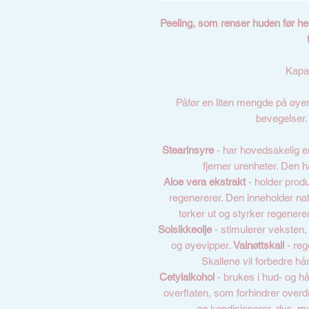
Peeling, som renser huden før hen
Kapa
Påfør en liten mengde på øy
bevegelser.
Stearinsyre
- har hovedsakelig e
fjerner urenheter. Den 
Aloe vera ekstrakt
- holder produk
regenererer. Den inneholder nat
tørker ut og styrker regenerer
Solsikkeolje
- stimulerer veksten
og øyevipper.
Valnøttskall
- reg
Skallene vil forbedre hår
Cetylalkohol
- brukes i hud- og hå
overflaten, som forhindrer overd
og kondisjonerer, dvs. my