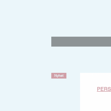
Nyhet
PER