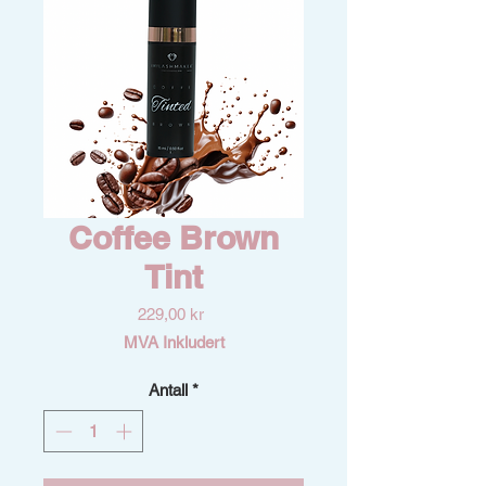
Coffee Brown
Tint
Pris
229,00 kr
MVA Inkludert
Antall
*