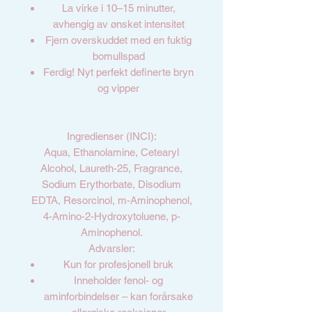
La virke i 10–15 minutter,
avhengig av ønsket intensitet
Fjern overskuddet med en fuktig
bomullspad
Ferdig! Nyt perfekt definerte bryn
og vipper
Ingredienser (INCI):
Aqua, Ethanolamine, Cetearyl
Alcohol, Laureth-25, Fragrance,
Sodium Erythorbate, Disodium
EDTA, Resorcinol, m-Aminophenol,
4-Amino-2-Hydroxytoluene, p-
Aminophenol.
Advarsler:
Kun for profesjonell bruk
Inneholder fenol- og
aminforbindelser – kan forårsake