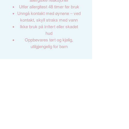
allergiske reaksjoner
Utfør allergitest 48 timer før bruk
Unngå kontakt med øynene – ved
kontakt, skyll straks med vann
Ikke bruk på irritert eller skadet
hud
Oppbevares tørt og kjølig,
utilgjengelig for barn
Teknisk informasjon:
Innhold:
15 ml
PAO (holdbarhet etter åpning):
6
måneder
Bestselger !!
Bestselger !!