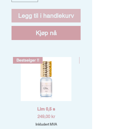
Legg til i handlekurv
Kjøp nå
Bestselger !!
Bestselger !!
Lim 0,5 s
Pris
249,00 kr
Inkludert MVA