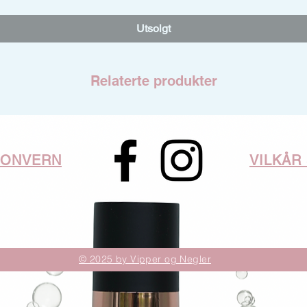
Utsolgt
Relaterte produkter
SONVERN
VILKÅR
© 2025 by Vipper og Negler