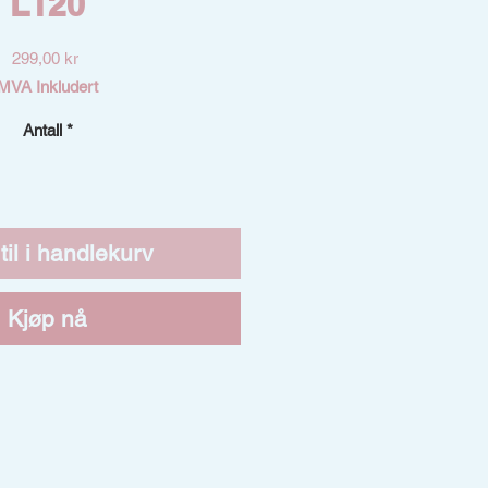
L120
Pris
299,00 kr
MVA Inkludert
Antall
*
til i handlekurv
Kjøp nå