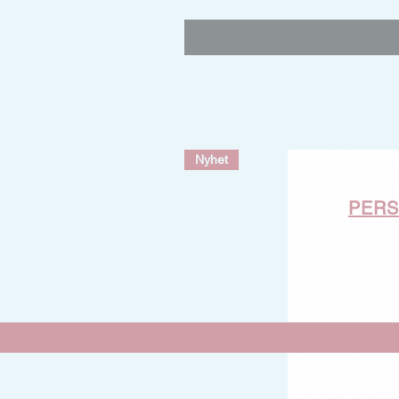
Nyhet
PER