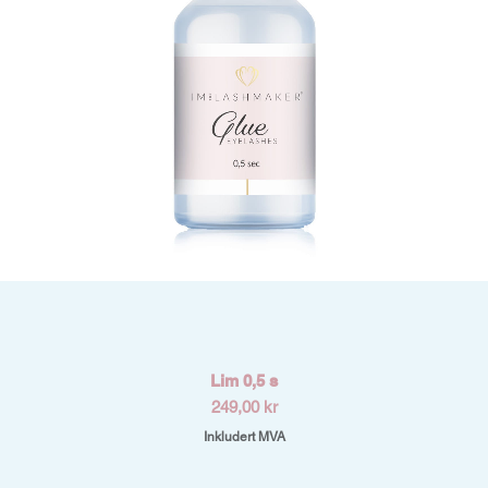
Hurtigvisning
Lim 0,5 s
Pris
249,00 kr
Inkludert MVA