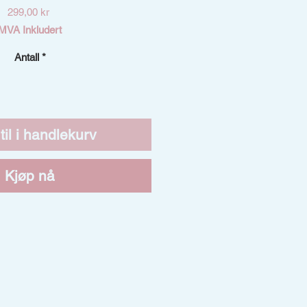
Pris
299,00 kr
MVA Inkludert
Antall
*
til i handlekurv
Kjøp nå