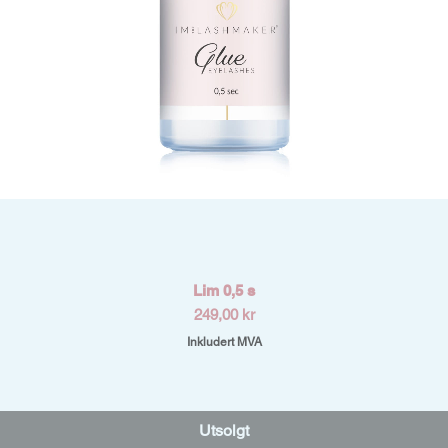
Hurtigvisning
Lim 0,5 s
Pris
249,00 kr
Inkludert MVA
Utsolgt