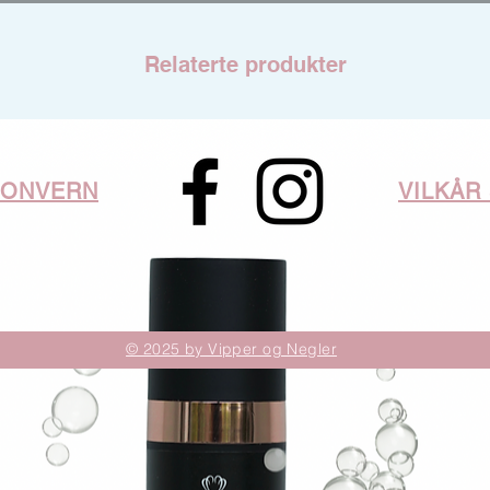
Relaterte produkter
SONVERN
VILKÅR
© 2025 by Vipper og Negler