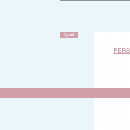
Nyhet
PER