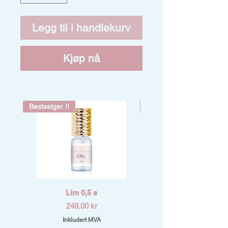
Legg til i handlekurv
Kjøp nå
Bestselger !!
Bestselger !!
Lim 0,5 s
Pris
249,00 kr
Inkludert MVA