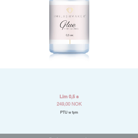
Podgląd
Lim 0,5 s
Cena
249,00 NOK
PTU w tym