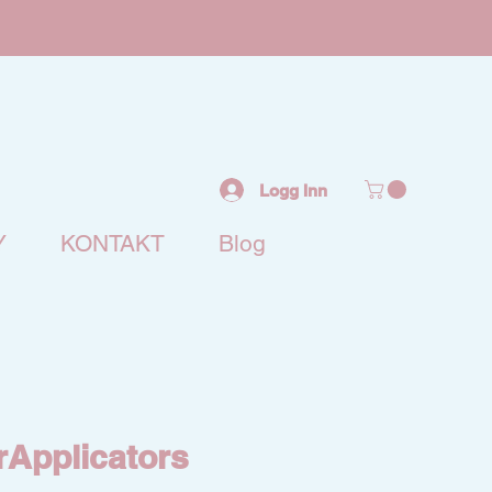
Logg Inn
Y
KONTAKT
Blog
rApplicators