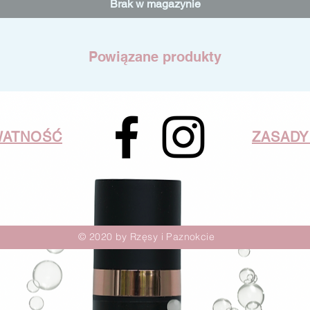
Brak w magazynie
Powiązane produkty
WATNOŚĆ
ZASADY
© 2020 by Rzęsy i Paznokcie